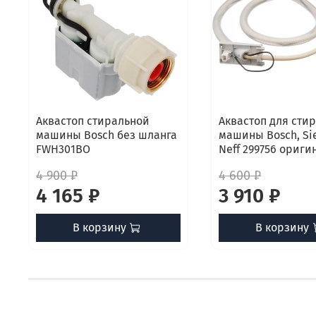
Аквастоп стиральной
Аквастоп для сти
машины Bosch без шланга
машины Bosch, Si
FWH301BO
Neff 299756 ориги
4 900 ₽
4 600 ₽
4 165 ₽
3 910 ₽
В корзину
В корзину