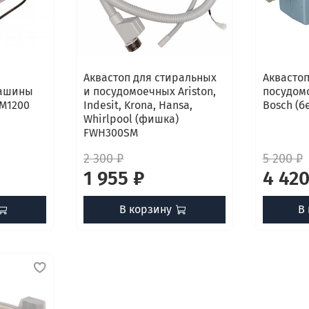
Аквастоп для стиральных
Аквастоп
машины
и посудомоечных Ariston,
посудом
M1200
Indesit, Krona, Hansa,
Bosch (б
Whirlpool (фишка)
FWH300SM
2 300 ₽
5 200 ₽
1 955 ₽
4 420
В корзину
В