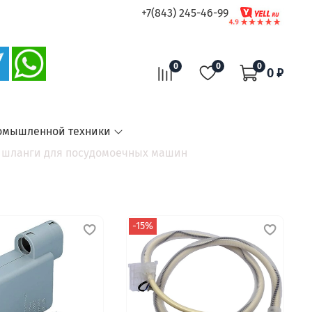
+7(843) 245-46-99
0
0
0
0 ₽
омышленной техники
 шланги для посудомоечных машин
-15%