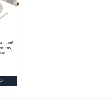
ральной
emens,
нал