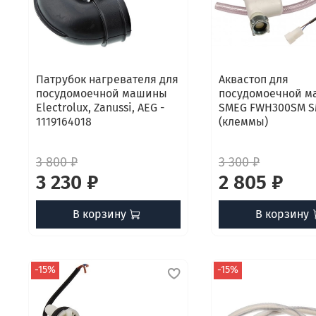
Патрубок нагревателя для
Аквастоп для
посудомоечной машины
посудомоечной 
Elеctrolux, Zanussi, AEG -
SMEG FWH300SM S
1119164018
(клеммы)
3 800 ₽
3 300 ₽
3 230 ₽
2 805 ₽
В корзину
В корзину
-15%
-15%