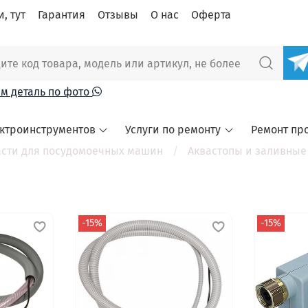
, тут
Гарантия
Отзывы
О нас
Оферта
м деталь по фото
ектроинструментов
Услуги по ремонту
Ремонт пр
асти для посудомоечных машин
Аквастопы и заливные
-15%
-15%