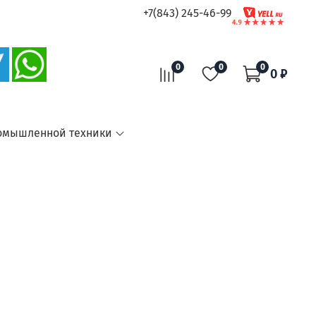
+7(843) 245-46-99
0
0
0
0 ₽
омышленной техники