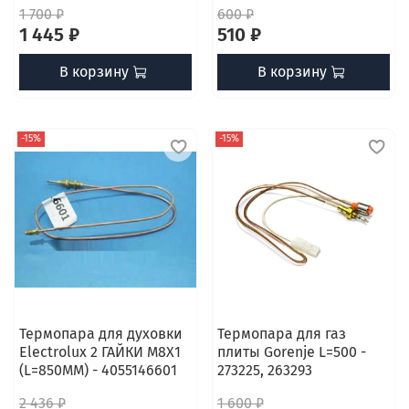
1 700 ₽
600 ₽
1 445 ₽
510 ₽
В корзину
В корзину
-15%
-15%
Термопара для духовки
Термопара для газ
Electrolux 2 ГАЙКИ М8Х1
плиты Gorenje L=500 -
(L=850ММ) - 4055146601
273225, 263293
2 436 ₽
1 600 ₽