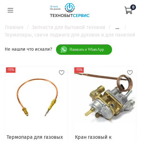
0
Главная
Запчасти для бытовой техники
...
Термопары, свечи поджига для духовок и для панелей
Не нашли что искали?
Написать в WhatsApp
-15%
-15%
Термопара для газовых
Кран газовый к