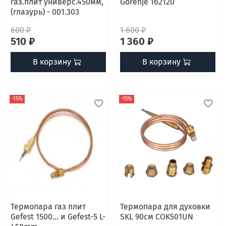
газ.плит универс.450мм,
Gorenje 162120
(глазурь) - 001.303
600 ₽
1 600 ₽
510 ₽
1 360 ₽
В корзину
В корзину
-15%
-15%
Термопара газ плит
Термопара для духовки
Gefest 1500... и Gefest-5 L-
SKL 90см COK501UN