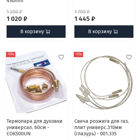
450mm
1 200 ₽
1 700 ₽
1 020 ₽
1 445 ₽
В корзину
В корзину
-15%
-15%
Термопара для духовки
Свеча розжига для газ.
универсал. 60см -
плит универс.310мм
COK500UN
(глазурь) - 001.335