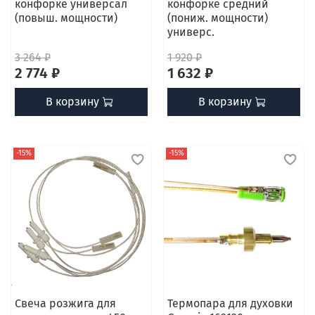
конфорке универсал
конфорке средний
(повыш. мощности)
(пониж. мощности)
универс.
3 264 ₽
1 920 ₽
2 774 ₽
1 632 ₽
В корзину
В корзину
-15%
-15%
Свеча розжига для
Термопара для духовки