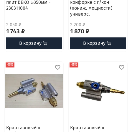
плит BEKO L-350мм -
конфорке с г/кон
230311004
(пониж. мощности)
универс.
2 050 ₽
2 200 ₽
1 743 ₽
1 870 ₽
В корзину
В корзину
-15%
-15%
Кран газовый к
Кран газовый к