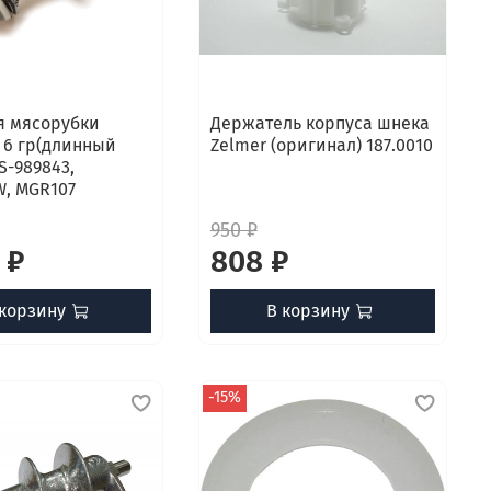
я мясорубки
Держатель корпуса шнека
 6 гр(длинный
Zelmer (оригинал) 187.0010
SS-989843,
, MGR107
950 ₽
 ₽
808 ₽
 корзину
В корзину
-15%