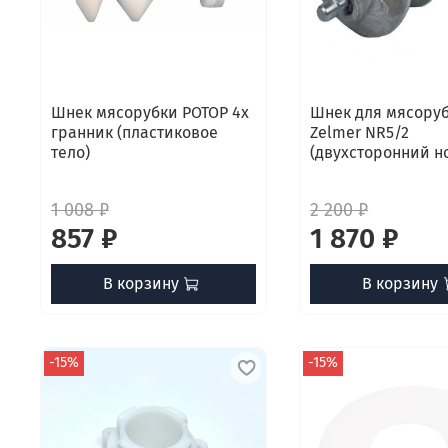
Шнек мясорубки РОТОР 4х
Шнек для мясору
гранник (пластиковое
Zelmer NR5/2
тело)
(двухсторонний н
1 008 ₽
2 200 ₽
857 ₽
1 870 ₽
В корзину
В корзину
-15%
-15%