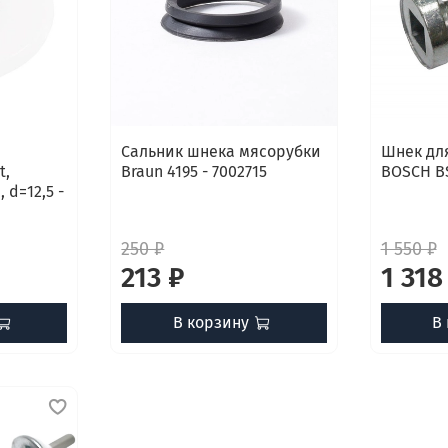
Сальник шнека мясорубки
Шнек дл
t,
Braun 4195 - 7002715
BOSCH B
 d=12,5 -
250 ₽
1 550 ₽
213 ₽
1 318
В корзину
В