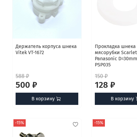
Держатель корпуса шнека
Прокладка шнека
Vitek VT-1672
мясорубки Scarlet
Panasonic D=30mm,
PSP035
588 ₽
150 ₽
500 ₽
128 ₽
В корзину
В корзину
-15%
-15%