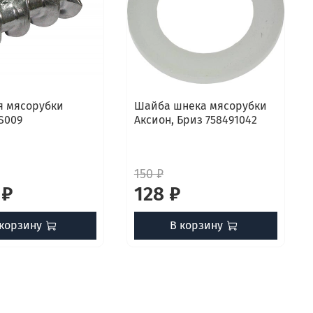
я мясорубки
Шайба шнека мясорубки
S009
Аксион, Бриз 758491042
150 ₽
 ₽
128 ₽
 корзину
В корзину