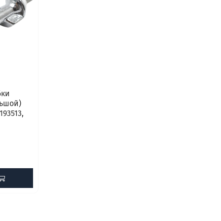
бки
льшой)
193513,