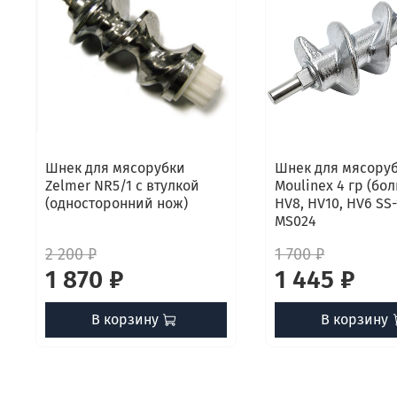
Шнек для мясорубки
Шнек для мясору
Zelmer NR5/1 с втулкой
Moulinex 4 гр (бо
(односторонний нож)
HV8, HV10, HV6 SS-
MS024
2 200 ₽
1 700 ₽
1 870 ₽
1 445 ₽
В корзину
В корзину