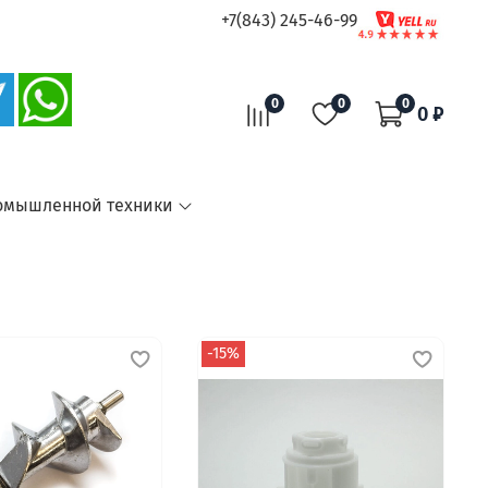
+7(843) 245-46-99
0
0
0
0 ₽
омышленной техники
-15%