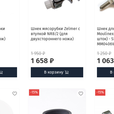
бки
Шнек мясорубки Zelmer с
Шнек дл
втулкой NR8/2 (для
Moulinex
ож)
двухстороннего ножа)
шток) - 
MM0406W
1 950 ₽
1 250 ₽
1 658 ₽
1 063
В корзину
В
-15%
-15%