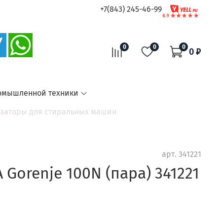
+7(843) 245-46-99
0
0
0
0 ₽
омышленной техники
заторы для стиральных машин
арт.
341221
Gorenje 100N (пара) 341221