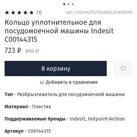
арт.
C00144315,(054862),DSA900AR
(1)
Кольцо уплотнительное для
посудомоечной машины Indesit
C00144315
723 ₽
850 ₽
В корзину
Добавить в сравнение
Тип
-
Разбрызгиватель для посудомоечной машины
Материал
- Пластик
Поддерживаемые бренды
- Indesit, Hotpoint-Ariston
Артикул
- C00144315