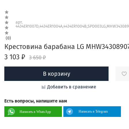
арт.
4434ER1007D,4434ER1004A,4434ER1004B,SPD003LG,MHW343089
(0)
Крестовина барабана LG MHW3430890
3 103 ₽
3 650 ₽
В корзину
Добавить в сравнение
Есть вопросы, напишите нам
Написать в Telegram
Написать в WhatsApp