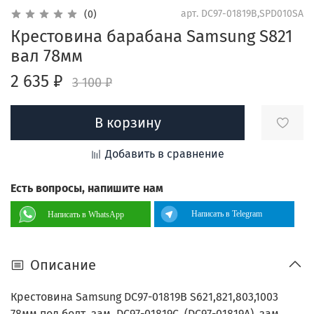
арт.
DC97-01819B,SPD010SA
(0)
Крестовина барабана Samsung S821
вал 78мм
2 635 ₽
3 100 ₽
В корзину
Добавить в сравнение
Есть вопросы, напишите нам
Написать в Telegram
Написать в WhatsApp
Описание
Крестовина Samsung DC97-01819B S621,821,803,1003
78мм под болт, зам. DC97-01819C, (DC97-01819A), зам.,