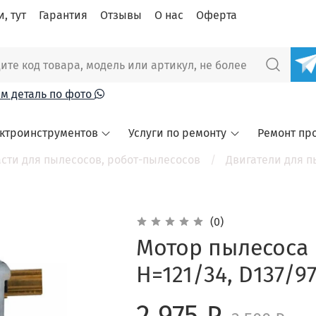
, тут
Гарантия
Отзывы
О нас
Оферта
м деталь по фото
ектроинструментов
Услуги по ремонту
Ремонт пр
сти для пылесосов, робот-пылесосов
Двигатели для п
(0)
Мотор пылесоса 
H=121/34, D137/9
2 975 ₽