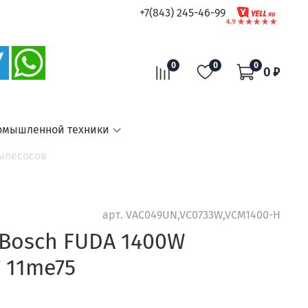
+7(843) 245-46-99
0
0
0
0 ₽
омышленной техники
ылесосов
арт.
VAC049UN,VC0733W,VCM1400-H
Bosch FUDA 1400W
7 11me75