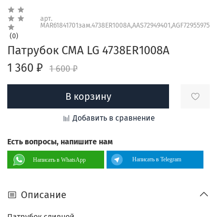
арт.
MAR61841701зам.4738ER1008A,AAS72949401,AGF72955975
(0)
Патрубок СМА LG 4738ER1008A
1 360 ₽
1 600 ₽
В корзину
Добавить в сравнение
Есть вопросы, напишите нам
Написать в Telegram
Написать в WhatsApp
Описание
Патрубок сливной