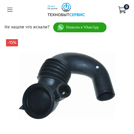
0
Не нашли что искали?
Написать в WhatsApp
-15%