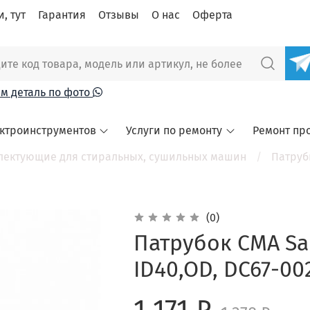
, тут
Гарантия
Отзывы
О нас
Оферта
м деталь по фото
ектроинструментов
Услуги по ремонту
Ремонт пр
лектующие для стиральных, сушильных машин
Патруб
(0)
Патрубок СМА Sa
ID40,OD, DC67-00
1 171 ₽