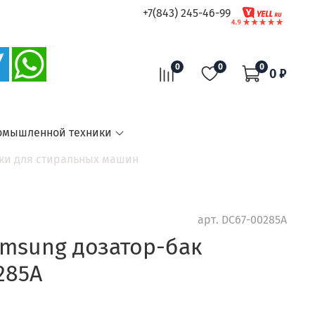
+7(843) 245-46-99
0
0
0
0 ₽
омышленной техники
ки для стиральных машин
арт.
DC67-00285A
msung дозатор-бак
285A