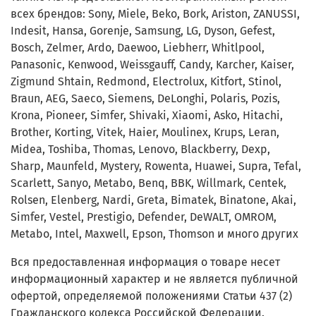
всех брендов: Sony, Miele, Beko, Bork, Ariston, ZANUSSI,
Indesit, Hansa, Gorenje, Samsung, LG, Dyson, Gefest,
Bosch, Zelmer, Ardo, Daewoo, Liebherr, Whitlpool,
Panasonic, Kenwood, Weissgauff, Candy, Karcher, Kaiser,
Zigmund Shtain, Redmond, Electrolux, Kitfort, Stinol,
Braun, AEG, Saeco, Siemens, DeLonghi, Polaris, Pozis,
Krona, Pioneer, Simfer, Shivaki, Xiaomi, Asko, Hitachi,
Brother, Korting, Vitek, Haier, Moulinex, Krups, Leran,
Midea, Toshiba, Thomas, Lenovo, Blackberry, Dexp,
Sharp, Maunfeld, Mystery, Rowenta, Huawei, Supra, Tefal,
Scarlett, Sanyo, Metabo, Benq, BBK, Willmark, Centek,
Rolsen, Elenberg, Nardi, Greta, Bimatek, Binatone, Akai,
Simfer, Vestel, Prestigio, Defender, DeWALT, OMROM,
Metabo, Intel, Maxwell, Epson, Thomson и много других
Вся предоставленная информация о товаре несет
информационный характер и не является публичной
офертой, определяемой положениями Статьи 437 (2)
Гражданского кодекса Российской Федерации.