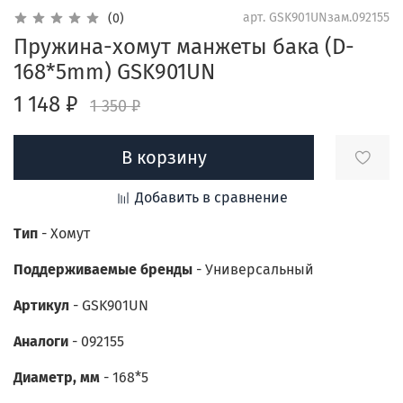
арт.
GSK901UNзам.092155
(0)
Пружина-хомут манжеты бака (D-
168*5mm) GSK901UN
1 148 ₽
1 350 ₽
В корзину
Добавить в сравнение
Тип
- Хомут
Поддерживаемые бренды
-
Универсальный
Артикул
- GSK901UN
Аналоги
- 092155
Диаметр, мм
- 168*5