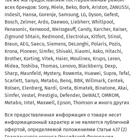
всех брендов: Sony, Miele, Beko, Bork, Ariston, ZANUSSI,
Indesit, Hansa, Gorenje, Samsung, LG, Dyson, Gefest,
Bosch, Zelmer, Ardo, Daewoo, Liebherr, Whitlpool,
Panasonic, Kenwood, Weissgauff, Candy, Karcher, Kaiser,
Zigmund Shtain, Redmond, Electrolux, Kitfort, Stinol,
Braun, AEG, Saeco, Siemens, DeLonghi, Polaris, Pozis,
Krona, Pioneer, Simfer, Shivaki, Xiaomi, Asko, Hitachi,
Brother, Korting, Vitek, Haier, Moulinex, Krups, Leran,
Midea, Toshiba, Thomas, Lenovo, Blackberry, Dexp,
Sharp, Maunfeld, Mystery, Rowenta, Huawei, Supra, Tefal,
Scarlett, Sanyo, Metabo, Benq, BBK, Willmark, Centek,
Rolsen, Elenberg, Nardi, Greta, Bimatek, Binatone, Akai,
Simfer, Vestel, Prestigio, Defender, DeWALT, OMROM,
Metabo, Intel, Maxwell, Epson, Thomson и много других
Вся предоставленная информация о товаре несет
информационный характер и не является публичной
офертой, определяемой положениями Статьи 437 (2)
Гражданского кодекса Российской Федерации.