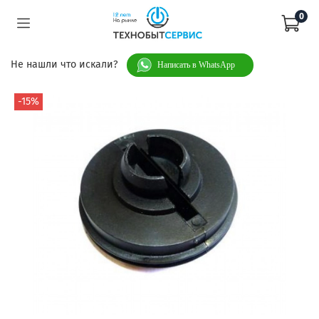
0
Не нашли что искали?
Написать в WhatsApp
-15%