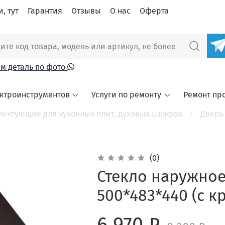
, тут
Гарантия
Отзывы
О нас
Оферта
м деталь по фото
ектроинструментов
Услуги по ремонту
Ремонт пр
лектующие для кухонных плит, духовых шкафов
Дверь 
(0)
Стекло наружное
500*483*440 (с 
6 970 ₽