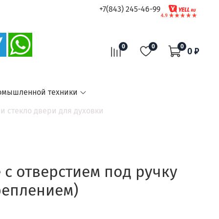
+7(843) 245-46-99
0
0
0
0 ₽
омышленной техники
и стекло двери для духовки
 с отверстием под ручку
креплением)