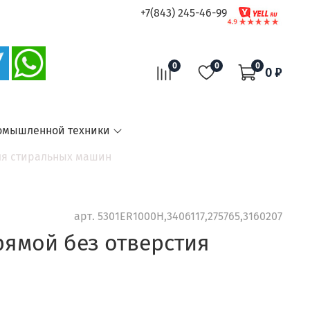
+7(843) 245-46-99
0
0
0
0 ₽
омышленной техники
ля стиральных машин
арт.
5301ER1000H,3406117,275765,3160207
рямой без отверстия