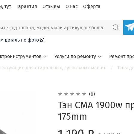
, тут
Гарантия
Отзывы
О нас
Оферта
м деталь по фото
ектроинструментов
Услуги по ремонту
Ремонт пр
лектующие для стиральных, сушильных машин
Тэны д
(0)
Тэн СМА 1900w п
175mm
1 190 ₽