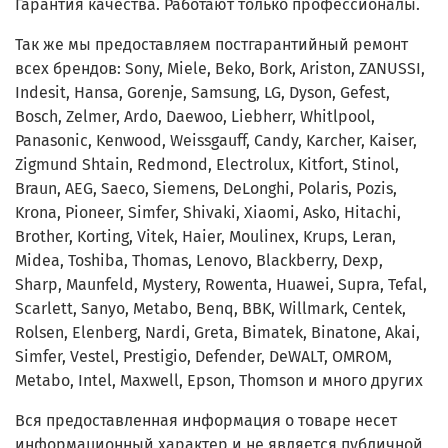
Гарантия качества. Работают только профессионалы.
Так же мы предоставляем постгарантийный ремонт
всех брендов: Sony, Miele, Beko, Bork, Ariston, ZANUSSI,
Indesit, Hansa, Gorenje, Samsung, LG, Dyson, Gefest,
Bosch, Zelmer, Ardo, Daewoo, Liebherr, Whitlpool,
Panasonic, Kenwood, Weissgauff, Candy, Karcher, Kaiser,
Zigmund Shtain, Redmond, Electrolux, Kitfort, Stinol,
Braun, AEG, Saeco, Siemens, DeLonghi, Polaris, Pozis,
Krona, Pioneer, Simfer, Shivaki, Xiaomi, Asko, Hitachi,
Brother, Korting, Vitek, Haier, Moulinex, Krups, Leran,
Midea, Toshiba, Thomas, Lenovo, Blackberry, Dexp,
Sharp, Maunfeld, Mystery, Rowenta, Huawei, Supra, Tefal,
Scarlett, Sanyo, Metabo, Benq, BBK, Willmark, Centek,
Rolsen, Elenberg, Nardi, Greta, Bimatek, Binatone, Akai,
Simfer, Vestel, Prestigio, Defender, DeWALT, OMROM,
Metabo, Intel, Maxwell, Epson, Thomson и много других
Вся предоставленная информация о товаре несет
информационный характер и не является публичной