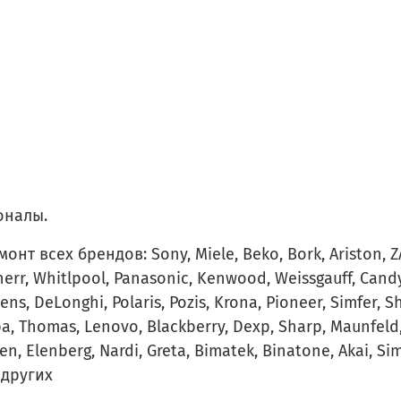
оналы.
 всех брендов: Sony, Miele, Beko, Bork, Ariston, ZAN
herr, Whitlpool, Panasonic, Kenwood, Weissgauff, Cand
ens, DeLonghi, Polaris, Pozis, Krona, Pioneer, Simfer, Sh
iba, Thomas, Lenovo, Blackberry, Dexp, Sharp, Maunfeld,
n, Elenberg, Nardi, Greta, Bimatek, Binatone, Akai, Si
 других