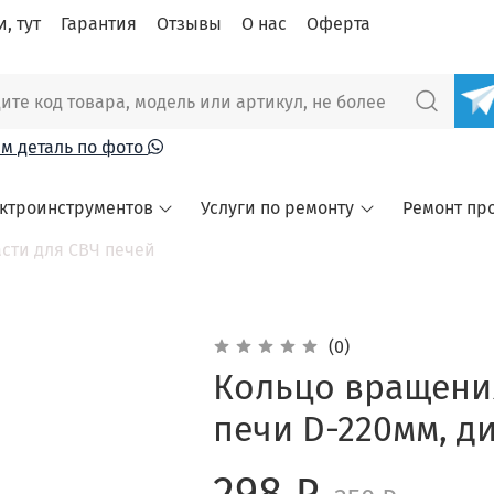
, тут
Гарантия
Отзывы
О нас
Оферта
м деталь по фото
ектроинструментов
Услуги по ремонту
Ремонт пр
сти для СВЧ печей
(0)
Кольцо вращени
печи D-220мм, д
298 ₽