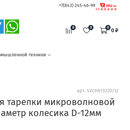
+7(843) 245-46-99
0
0
0
0 ₽
омышленной техники
арт.
SVCH013220/12
я тарелки микроволновой
иаметр колесика D-12мм